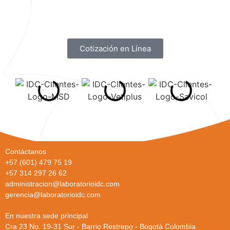
Cotización en Línea
Contáctanos
+57 (601) 479 75 19
+57 314 297 26 62
administracion@laboratorioidc.com
gerencia@laboratorioidc.com
En nuestra sede principal
Cra 23 No. 19-31 Sur - Barrio Restrepo - Bogotá Colombia